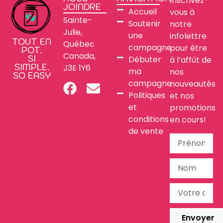
Inscrivez-
JOINDRE
Accueil
vous à
Sainte-
Soutenir
notre
Julie,
une
infolettre
TOUT EN
Québec
campagne
pour être
POT.
Canada,
SI
Débuter
à l’affût de
SIMPLE.
J3E 1Y6
ma
nos
SO EASY
campagne
nouveautés
Politiques
et nos
et
promotions
conditions
en cours!
de vente
Envoyer