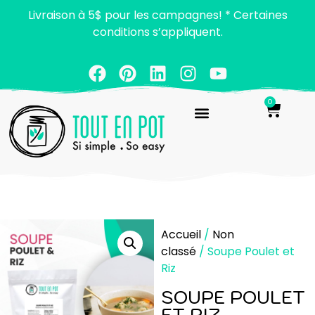
Livraison à 5$ pour les campagnes! * Certaines
conditions s’appliquent.
0
Accueil
/
Non
classé
/ Soupe Poulet et
Riz
SOUPE POULET
ET RIZ